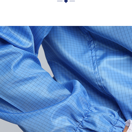
— ◆ —