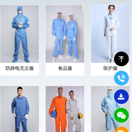
ꁸ
防静电无尘服
食品服
医护服
끂