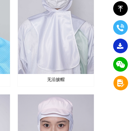
ꁸ
끂
无沿披帽
넖