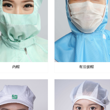
内帽
有沿披帽