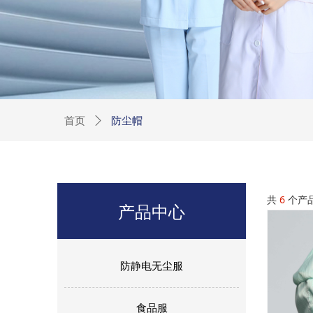
防尘帽
首页
ꄲ
共
6
个产
产品中心
防静电无尘服
食品服