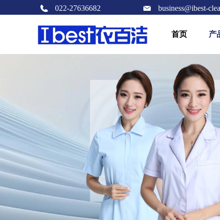
022-27636682
business@ibest-cle
首页
产